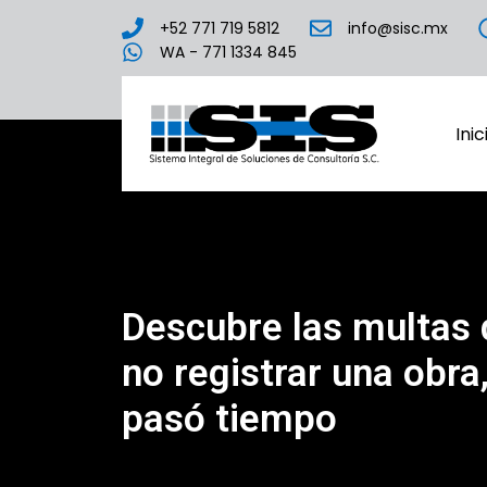
+52 771 719 5812
info@sisc.mx
WA - 771 1334 845
Inic
Descubre las multas 
no registrar una obra,
pasó tiempo