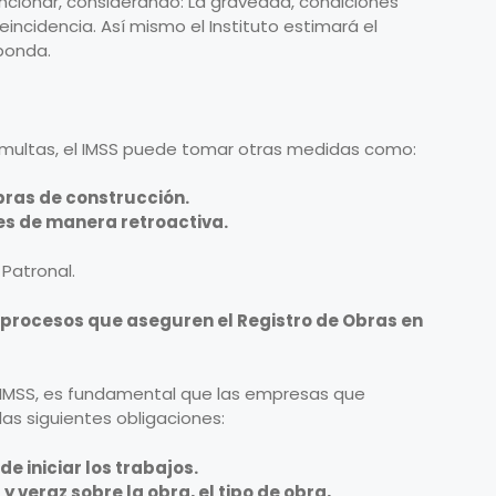
sancionar, considerando: La gravedad, condiciones
reincidencia. Así mismo el Instituto estimará el
ponda.
multas, el IMSS puede tomar otras medidas como:
obras de construcción.
es de manera retroactiva.
Patronal.
 procesos que aseguren el Registro de Obras en
l IMSS, es fundamental que las empresas que
as siguientes obligaciones:
de iniciar los trabajos.
veraz sobre la obra, el tipo de obra,