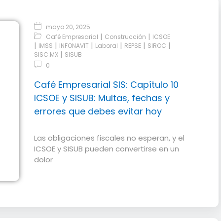
mayo 20, 2025
|
|
Café Empresarial
Construcción
ICSOE
|
|
|
|
|
|
IMSS
INFONAVIT
Laboral
REPSE
SIROC
|
SISC.MX
SISUB
0
Café Empresarial SIS: Capítulo 10
ICSOE y SISUB: Multas, fechas y
errores que debes evitar hoy
Las obligaciones fiscales no esperan, y el
ICSOE y SISUB pueden convertirse en un
dolor