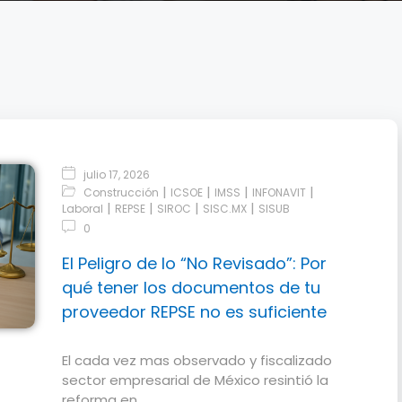
julio 17, 2026
|
|
|
|
Construcción
ICSOE
IMSS
INFONAVIT
|
|
|
|
Laboral
REPSE
SIROC
SISC.MX
SISUB
0
El Peligro de lo “No Revisado”: Por
qué tener los documentos de tu
proveedor REPSE no es suficiente
El cada vez mas observado y fiscalizado
sector empresarial de México resintió la
reforma en