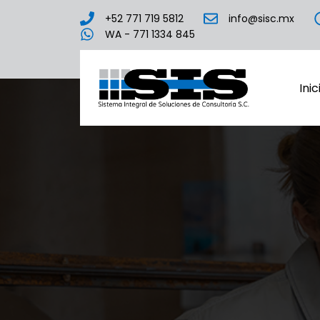
+52 771 719 5812
info@sisc.mx
WA - 771 1334 845
Inic