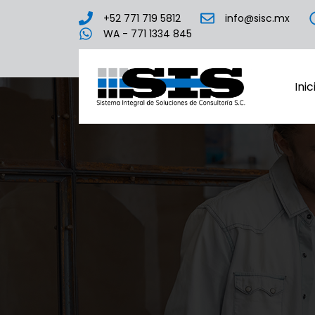
+52 771 719 5812
info@sisc.mx
WA - 771 1334 845
Inic