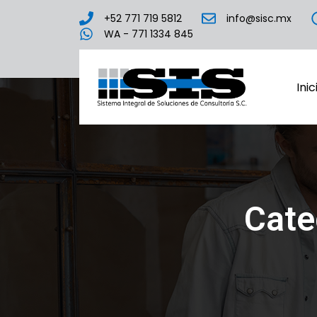
+52 771 719 5812
info@sisc.mx
WA - 771 1334 845
Inic
Cate