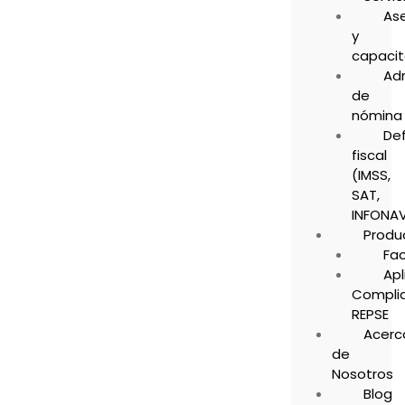
As
y
capacit
Adm
de
nómina
De
fiscal
(IMSS,
SAT,
INFONAV
Produ
Fa
Apl
Compli
REPSE
Acerc
de
Nosotros
Blog