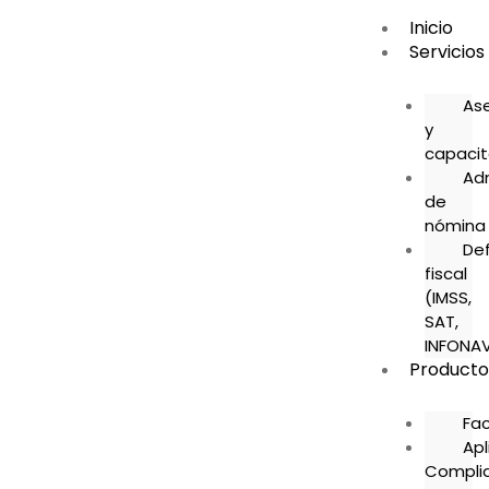
Inicio
Servicios
As
y
capacit
Adm
de
nómina
De
fiscal
(IMSS,
SAT,
INFONAV
Producto
Fa
Apl
Compli