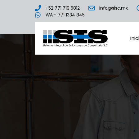
+52 771 719 5812
info@sisc.mx
WA - 771 1334 845
Inic