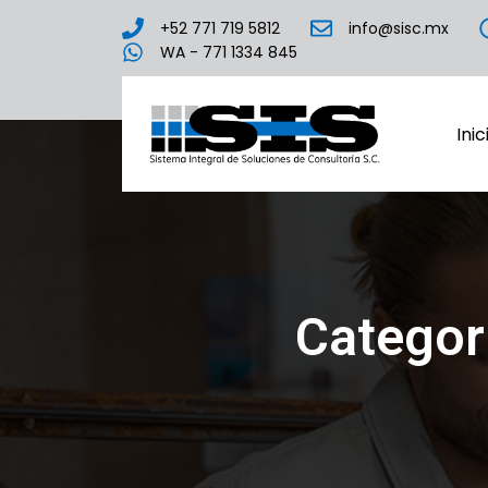
+52 771 719 5812
info@sisc.mx
WA - 771 1334 845
Inic
Categor