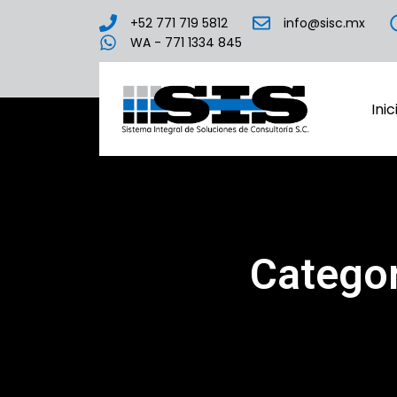
+52 771 719 5812
info@sisc.mx
WA - 771 1334 845
Inic
Categor