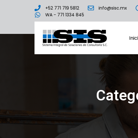
+52 771 719 5812
info@sisc.mx
WA - 771 1334 845
Inic
Categ