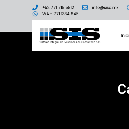
+52 771 719 5812
info@sisc.mx
WA - 771 1334 845
Inic
C