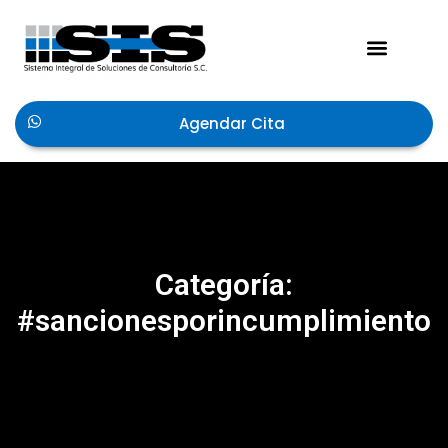
Acerca de Nosotros
Agendar Cita
Categoría:
#sancionesporincumplimiento