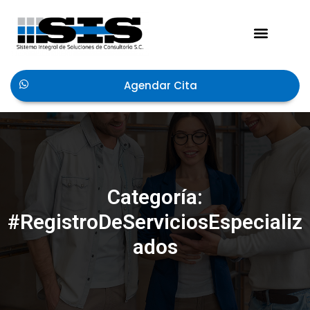
Acerca de Nosotros
Agendar Cita
Categoría:
#RegistroDeServiciosEspecializ
ados