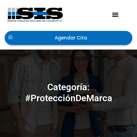
Acerca de Nosotros
Agendar Cita
Categoría:
#ProtecciónDeMarca